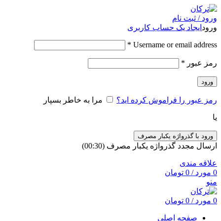
ورود / ثبت نام
ورود
ایجاد یک حساب کاربری
*
Username or email address
رمز عبور
*
ورود
رمز عبور را فراموش کرده اید؟
مرا به خاطر بسپار
یا
ورود با گذرواژه یکبار مصرف
ارسال مجدد گذرواژه یکبار مصرف
(00:
30
)
علاقه مندی
0
مورد
/
0
تومان
منو
0
مورد
/
0
تومان
صفحه اصلی