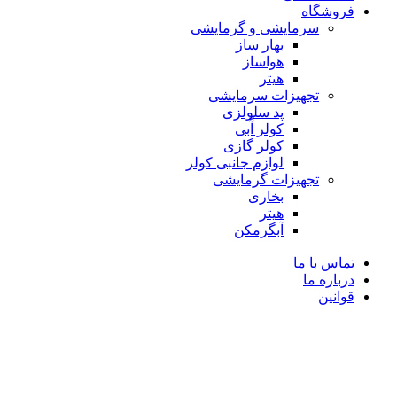
فروشگاه
سرمایشی و گرمایشی
بهار ساز
هواساز
هیتر
تجهیزات سرمایشی
پد سلولزی
کولر آّبی
کولر گازی
لوازم جانبی کولر
تجهیزات گرمایشی
بخاری
هیتر
آبگرمکن
تماس با ما
درباره ما
قوانین
-4%
فروخته شده