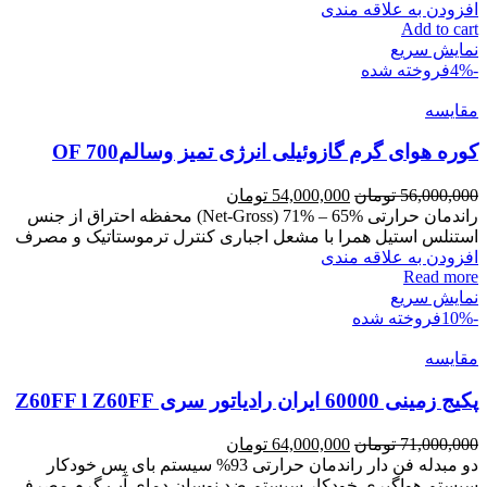
افزودن به علاقه مندی
Add to cart
نمایش سریع
-4%
فروخته شده
مقايسه
کوره هوای گرم گازوئیلی انرژی تمیز وسالمOF 700
56,000,000
تومان
54,000,000
تومان
راندمان حرارتی Net-Gross) 71% – 65%) محفظه احتراق از جنس
استنلس استیل همرا با مشعل اجباری کنترل ترموستاتیک و مصرف
افزودن به علاقه مندی
Read more
نمایش سریع
-10%
فروخته شده
مقايسه
پکیج زمینی 60000 ایران رادیاتور سری Z60FF l Z60FF
71,000,000
تومان
64,000,000
تومان
دو مبدله فن دار راندمان حرارتی 93% سیستم بای پس خودکار
سیستم هواگیری خودکار سیستم ضد نوسان دمای آب گرم مصرفی