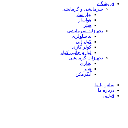
فروشگاه
سرمایشی و گرمایشی
بهار ساز
هواساز
هیتر
تجهیزات سرمایشی
پد سلولزی
کولر آّبی
کولر گازی
لوازم جانبی کولر
تجهیزات گرمایشی
بخاری
هیتر
آبگرمکن
تماس با ما
درباره ما
قوانین
-3%
فروخته شده
برای بزرگنمایی کلیک کنید