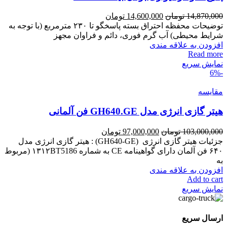
14,870,000
تومان
14,600,000
تومان
توضیحات محفظه احتراق بسته پاسخگو تا ۲۳۰ مترمربع (با توجه به
شرایط محیطی) آب گرم فوری، دائم و فراوان مجهز
افزودن به علاقه مندی
Read more
نمایش سریع
-6%
مقايسه
هیتر گازی انرژی مدل GH640.GE فن آلمانی
103,000,000
تومان
97,000,000
تومان
جزئیات هیتر گازی انرژی (GH640-GE) : هیتر گازی انرژی مدل
۶۴۰ فن آلمان دارای گواهینامه CE به شماره ۱۳۱۲BT5186 (مربوط
به
افزودن به علاقه مندی
Add to cart
نمایش سریع
ارسال سریع