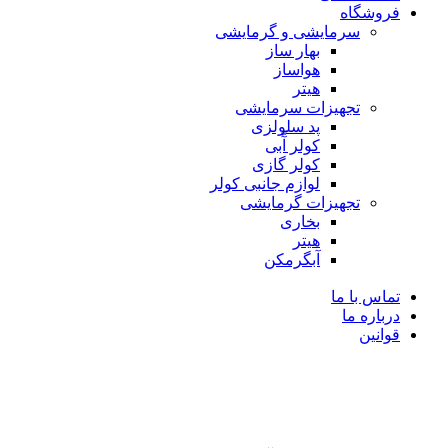
فروشگاه
سرمایشی و گرمایشی
بهار ساز
هواساز
هیتر
تجهیزات سرمایشی
پد سلولزی
کولر آّبی
کولر گازی
لوازم جانبی کولر
تجهیزات گرمایشی
بخاری
هیتر
آبگرمکن
تماس با ما
درباره ما
قوانین
-5%
فروخته شده
برای بزرگنمایی کلیک کنید