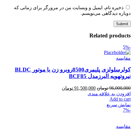
ذخیره نام، ایمیل و وبسایت من در مرورگر برای زمانی که
دوباره دیدگاهی می‌نویسم.
Related products
-5%
مقايسه
کولرسلولزی پلیمری8500روبرو زن با موتور BLDC
نیروتهویه البرزمدل BCF85
96,000,000
تومان
91,500,000
تومان
افزودن به علاقه مندی
Add to cart
نمایش سریع
-7%
مقايسه