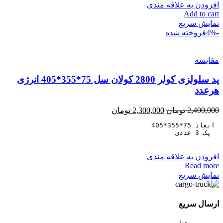
افزودن به علاقه مندی
Add to cart
نمایش سریع
-4%
فروخته شده
مقايسه
پد سلولزی کولر 2800 کولان سل 75*355*405 انرژی
هرعدد
2,400,000
تومان
2,300,000
تومان
  پک 3 عددی
افزودن به علاقه مندی
Read more
نمایش سریع
ارسال سریع