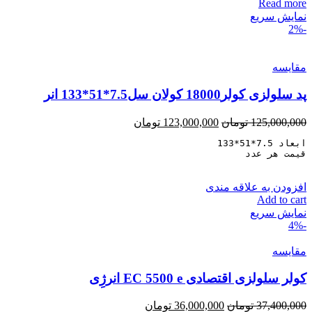
Read more
نمایش سریع
-2%
مقايسه
پد سلولزی کولر18000 کولان سل7.5*51*133 انر
125,000,000
تومان
123,000,000
تومان
قیمت هر عدد
افزودن به علاقه مندی
Add to cart
نمایش سریع
-4%
مقايسه
کولر سلولزی اقتصادی EC 5500 e انرژِی
37,400,000
تومان
36,000,000
تومان