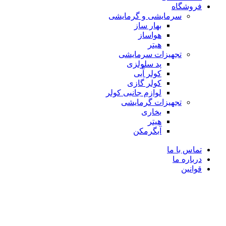
فروشگاه
سرمایشی و گرمایشی
بهار ساز
هواساز
هیتر
تجهیزات سرمایشی
پد سلولزی
کولر آّبی
کولر گازی
لوازم جانبی کولر
تجهیزات گرمایشی
بخاری
هیتر
آبگرمکن
تماس با ما
درباره ما
قوانین
-4%
مشاهده 360 درجه