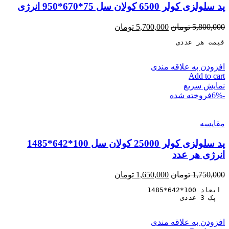
پد سلولزی کولر 6500 کولان سل 75*670*950 انرژی
5,800,000
تومان
5,700,000
تومان
قیمت هر عددی
افزودن به علاقه مندی
Add to cart
نمایش سریع
-6%
فروخته شده
مقايسه
پد سلولزی کولر 25000 کولان سل 100*642*1485
انرژی هر عدد
1,750,000
تومان
1,650,000
تومان
  پک 3 عددی
افزودن به علاقه مندی