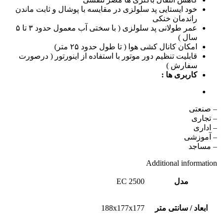
خود ایستایی پد سلولزی در مقایسه با پوشال و ثابت ماندن
راندمان خنکی
عمر طولانی پد سلولزی ( با سختی آب معمول حدود ۳ تا ۵
سال )
امکان کانال کشی هوا ( تا طول حدود ۲۵ متر)
قابلیت تنظیم دور موتور با استفاده از اینورتور ( درصورت
سفارش )
کاربری ها :
– صنعتی
– تجاری
– اداری
– آموزشی
– مساجد
Additional information
مدل
EC 2500
ابعاد / سانتی متر
188x177x177