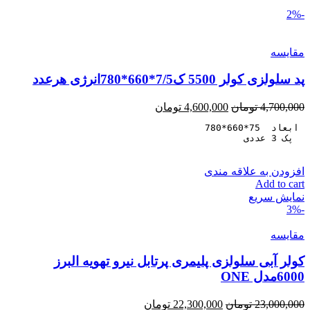
-2%
مقايسه
پد سلولزی کولر 5500 ک7/5*660*780انرژی هرعدد
4,700,000
تومان
4,600,000
تومان
  پک 3 عددی
افزودن به علاقه مندی
Add to cart
نمایش سریع
-3%
مقايسه
کولر آبی سلولزی پلیمری پرتابل نیرو تهویه البرز
6000مدل ONE
23,000,000
تومان
22,300,000
تومان